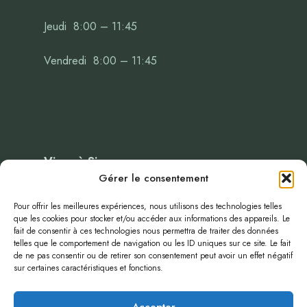
Jeudi 8:00 – 11:45
Vendredi 8:00 – 11:45
Vivre à Sigonce
Gérer le consentement
Administration
Pour offrir les meilleures expériences, nous utilisons des technologies telles
que les cookies pour stocker et/ou accéder aux informations des appareils. Le
Evenenements
fait de consentir à ces technologies nous permettra de traiter des données
Blog
telles que le comportement de navigation ou les ID uniques sur ce site. Le fait
de ne pas consentir ou de retirer son consentement peut avoir un effet négatif
infos-publiques
sur certaines caractéristiques et fonctions.
plan local d’urbanismes
politique de confidentialité
Accepter