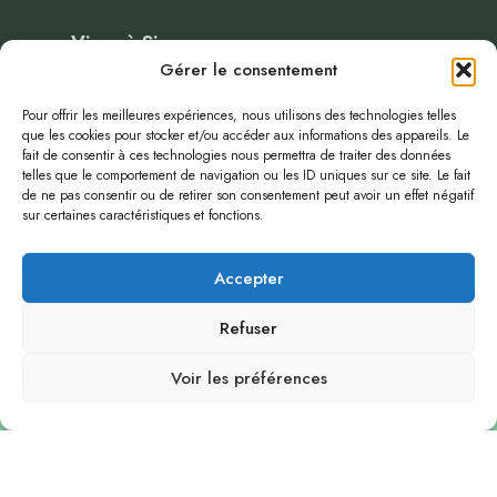
Vivre à Sigonce
Gérer le consentement
Administration
Pour offrir les meilleures expériences, nous utilisons des technologies telles
que les cookies pour stocker et/ou accéder aux informations des appareils. Le
Evenenements
fait de consentir à ces technologies nous permettra de traiter des données
Blog
telles que le comportement de navigation ou les ID uniques sur ce site. Le fait
de ne pas consentir ou de retirer son consentement peut avoir un effet négatif
infos-publiques
sur certaines caractéristiques et fonctions.
plan local d’urbanismes
politique de confidentialité
Accepter
Refuser
Voir les préférences
Vivez ici. Jouez ici. Épanouissez-vous ici.
© 2026 Mairie de Sigonce • Copyright © 2025
Site réalisé par
PC Mac Informatique