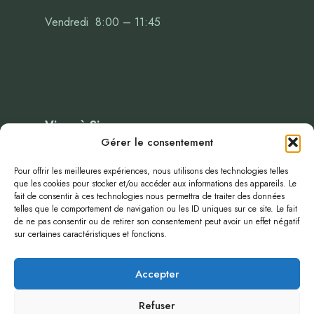
Vendredi 8:00 – 11:45
Vivre à Sigonce
Gérer le consentement
Administration
Pour offrir les meilleures expériences, nous utilisons des technologies telles
que les cookies pour stocker et/ou accéder aux informations des appareils. Le
Evenenements
fait de consentir à ces technologies nous permettra de traiter des données
Blog
telles que le comportement de navigation ou les ID uniques sur ce site. Le fait
de ne pas consentir ou de retirer son consentement peut avoir un effet négatif
infos-publiques
sur certaines caractéristiques et fonctions.
plan local d’urbanismes
politique de confidentialité
Accepter
Refuser